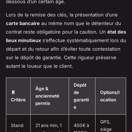
dessous d’un certain âge.
Lors de la remise des clés, la présentation d’une
carte bancaire
au même nom que le détenteur du
contrat reste obligatoire pour la caution. Un
état des
lieux minutieux
s’effectue systématiquement lors du
départ et du retour afin d’éviter toute contestation
sur le dépôt de garantie. Cette rigueur préserve
autant le loueur que le client.
Dépôt
Âge &
📄
de
Options/l
ancienneté
Critère
garanti
ocation
permis
e
GPS,
Stand
21 ans min, 1
400€ à
siège