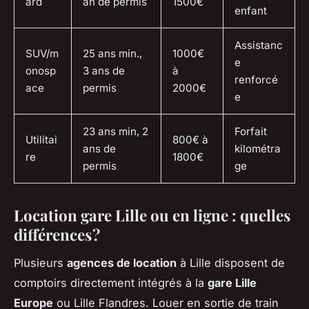
ard
an de permis
1500€
enfant
Assistanc
SUV/m
25 ans min.,
1000€
e
onosp
3 ans de
à
renforcé
ace
permis
2000€
e
23 ans min, 2
Forfait
Utilitai
800€ à
ans de
kilométra
re
1800€
permis
ge
Location gare Lille ou en ligne : quelles
différences ?
Plusieurs
agences de location
à Lille disposent de
comptoirs directement intégrés à la
gare Lille
Europe
ou Lille Flandres. Louer en sortie de train